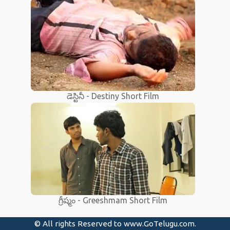
డెస్టినీ - Destiny Short Film
గ్రీష్మం - Greeshmam Short Film
© All rights Reserved to
www.GoTelugu.com
.