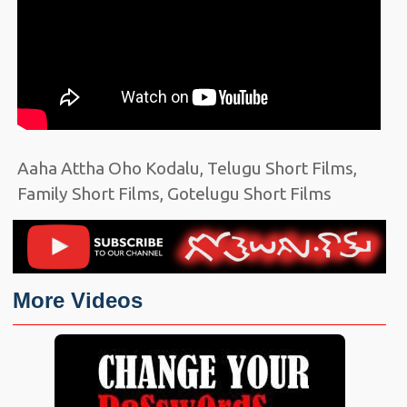
Aaha Attha Oho Kodalu, Telugu Short Films,
Family Short Films, Gotelugu Short Films
More Videos