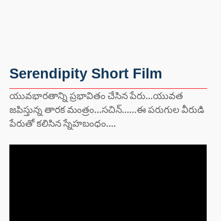
Serendipity Short Film
యువభారతాన్ని ప్రభావితం చేసిన పేరు...యువత
జపిస్తున్న తారక మంత్రం...సచిన్......ఈ పరుగుల వీరుడి
పేరుతో కలిసిన స్నేహబంధం....