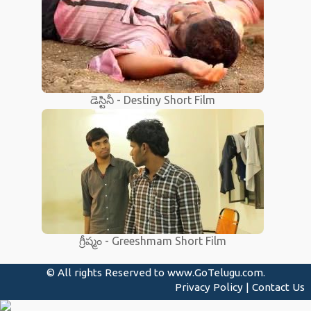
డెస్టినీ - Destiny Short Film
గ్రీష్మం - Greeshmam Short Film
© All rights Reserved to
www.GoTelugu.com
.
Privacy Policy
|
Contact Us