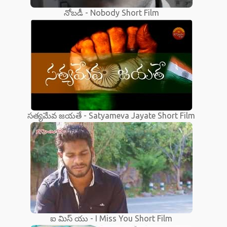
నోబడీ - Nobody Short Film
సత్యమేవ జయతే - Satyameva Jayate Short Film
ఐ మిస్ యు - I Miss You Short Film