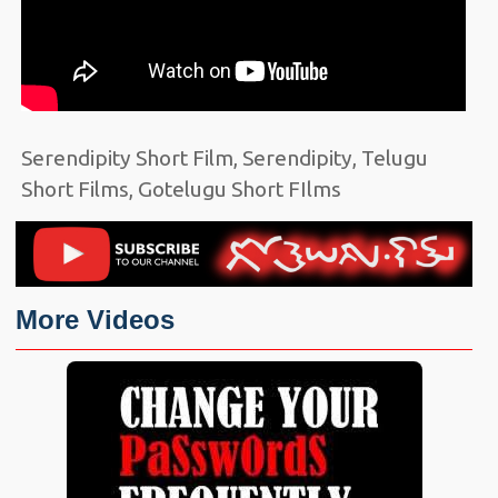
Serendipity Short Film, Serendipity, Telugu
Short Films, Gotelugu Short FIlms
More Videos