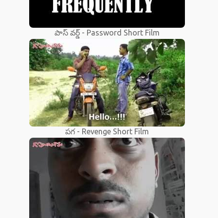
పాస్ వర్డ్ - Password Short Film
పగ - Revenge Short Film