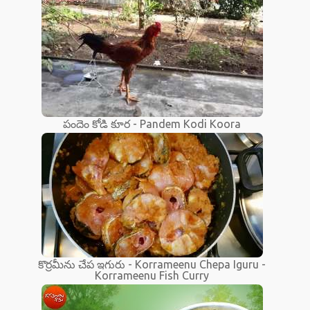
పందెం కోడి కూర - Pandem Kodi Koora
కొర్రమీను చేప ఇగురు - Korrameenu Chepa Iguru -
Korrameenu Fish Curry