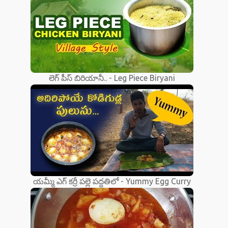
లెగ్ పీస్ బిరియానీ.. - Leg Piece Biryani
యమ్మీ ఎగ్ కర్రీ పల్లె పద్దతిలో - Yummy Egg Curry