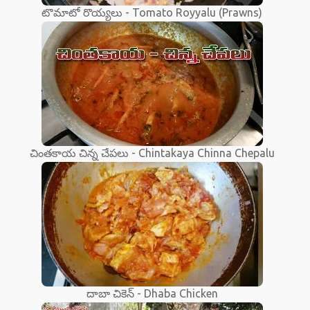
టొమాటో రొయ్యలు - Tomato Royyalu (Prawns)
చింతకాయ చిన్న చేపలు - Chintakaya Chinna Chepalu
దాబా చికెన్ - Dhaba Chicken