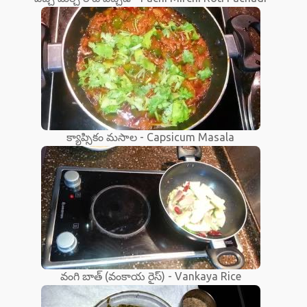
క్యాప్సికం మసాల - Capsicum Masala
వంగి బాత్ (వంకాయ రైస్) - Vankaya Rice