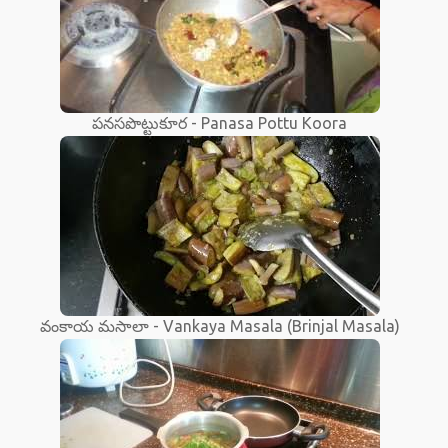
పనసపొట్టుకూర - Panasa Pottu Koora
వంకాయ మసాలా - Vankaya Masala (Brinjal Masala)