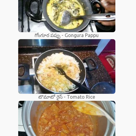
గోంగూర పప్పు - Gongura Pappu
టొమాటో రైస్ - Tomato Rice