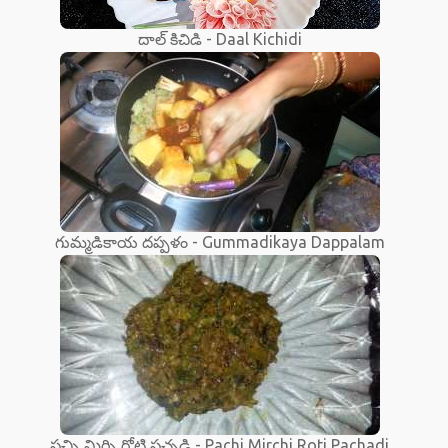
దాల్ కిచిడి - Daal Kichidi
గుమ్మడికాయ దప్పళం - Gummadikaya Dappalam
పచ్చి మిర్చి రోటి పచ్చడి - Pachi Mirchi Roti Pachadi