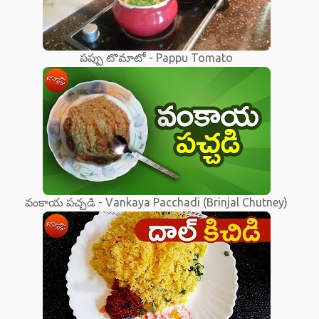
పప్పు టొమాటో - Pappu Tomato
వంకాయ పచ్చడి - Vankaya Pacchadi (Brinjal Chutney)