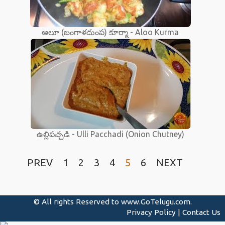
ఆలూ (బంగాళదుంప) కూర్మా - Aloo Kurma
ఉల్లిపచ్చడి - Ulli Pacchadi (Onion Chutney)
PREV
1
2
3
4
5
6
NEXT
© All rights Reserved to
www.GoTelugu.com
.
Privacy Policy
|
Contact Us