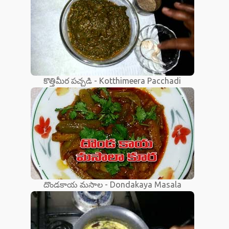
కొత్తిమీర పచ్చడి - Kotthimeera Pacchadi
దొండకాయ మసాల - Dondakaya Masala