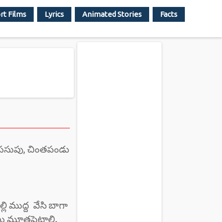
rt Films
Lyrics
Animated Stories
Facts
ద, పసుపు, చింతపండు
లి ముద్ద వేసి బాగా
ు మూతపెట్టాలి.