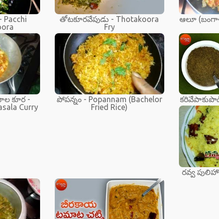
- Pacchi
తోటకూరవేపుడు - Thotakoora
ఆలూ (బంగాళ
oora
Fry
ాల కూర -
పోపన్నం - Popannam (Bachelor
కరివేపాకుపొ
sala Curry
Fried Rice)
రవ్వ పులిహ