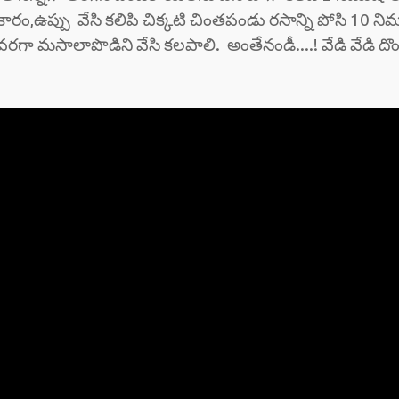
రం,ఉప్పు వేసి కలిపి చిక్కటి చింతపండు రసాన్ని పోసి 10 న
గా మసాలాపొడిని వేసి కలపాలి. అంతేనండీ....! వేడి వేడి