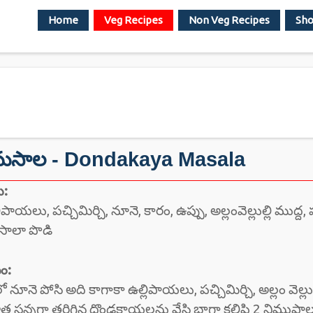
Home
Veg Recipes
Non Veg Recipes
Sho
మసాల - Dondakaya Masala
ు:
ాయలు, పచ్చిమిర్చి, నూనె, కారం, ఉప్పు, అల్లంవెల్లుల్లి ముద్
మసాలా పొడి
ం:
నె పోసి అది కాగాకా ఉల్లిపాయలు, పచ్చిమిర్చి, అల్లం వెల్లుల్
ాత సన్నగా తరిగిన దొండకాయలను వేసి బాగా కలిపి 2 నిముషాల