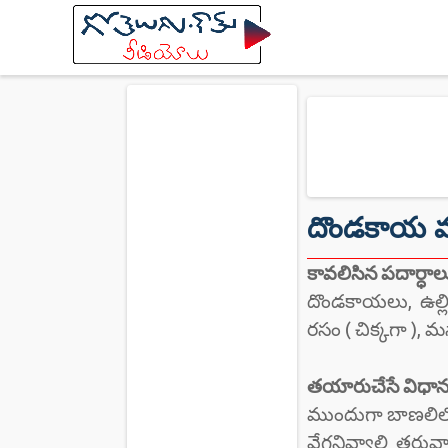
దొండకాయ 
కావలిసిన పదార్ధాల
దొండకాయలు, ఉల్లిప
రసం ( చిక్కగా ), 
తయారుచేసే విధాన
ముందుగా బాణలిలో నూ
వేగనివ్వాలి తరువ