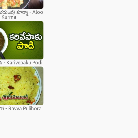
దుంప) కూర్మా - Aloo
Kurma
డి - Karivepaku Podi
ొర - Ravva Pulihora