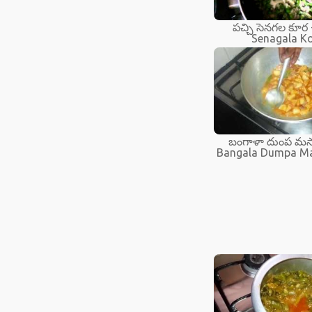
పచ్చి సెనగల కూర 
Senagala K
బంగాళా దుంప మస
Bangala Dumpa Ma