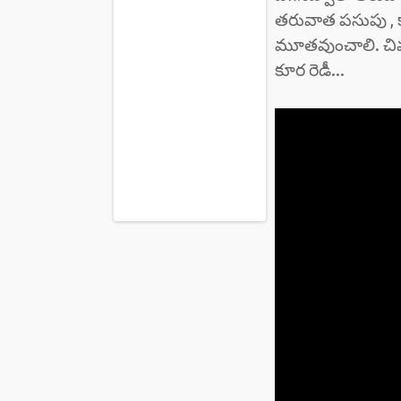
తరువాత పసుపు , కా
మూతవుంచాలి. చివర
కూర రెడీ...