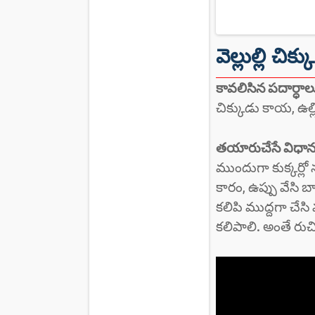
వెల్లుల్లి చ
కావలిసిన పదార్ధాల
చిక్కుడు కాయ, ఉల్ల
తయారుచేసే విధాన
ముందుగా కుక్కర్లో 
కారం, ఉప్పు వేసి బ
కలిపి ముద్దగా చేసి 
కలిపాలి. అంతే రుచిక