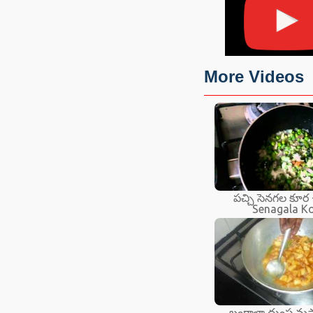
More Videos
పచ్చి సెనగల కూర 
Senagala K
బంగాళా దుంప మస