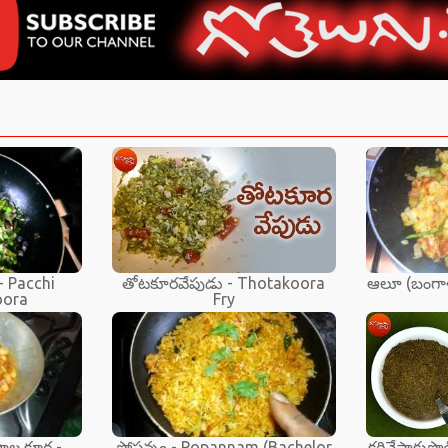
- Pacchi
తోటకూరవేపుడు - Thotakoora
ఆలూ (బంగాళ
oora
Fry
ాల కూర -
పోపన్నం - Popannam (Bachelor
కరివేపాకుపొ