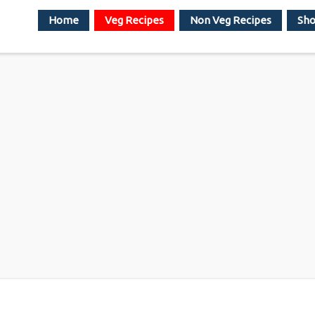
Home
Veg Recipes
Non Veg Recipes
Sho