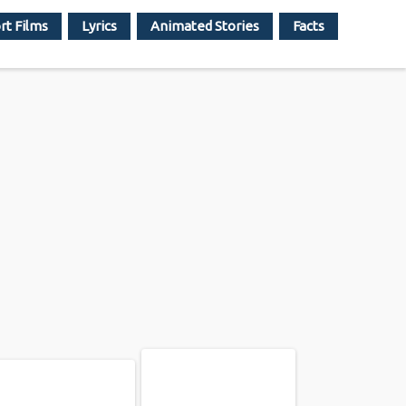
rt Films
Lyrics
Animated Stories
Facts