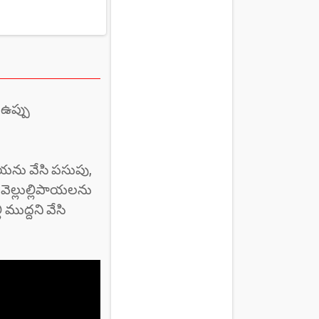
 ఉప్పు
కాయను వేసి పసుపు,
 వెల్లుల్లిపాయలను
 ముద్దని వేసి