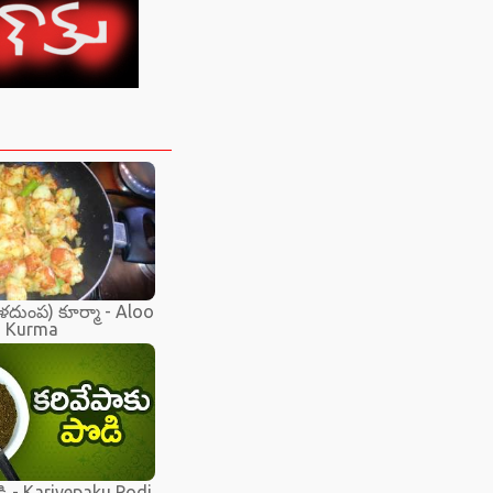
దుంప) కూర్మా - Aloo
Kurma
డి - Karivepaku Podi