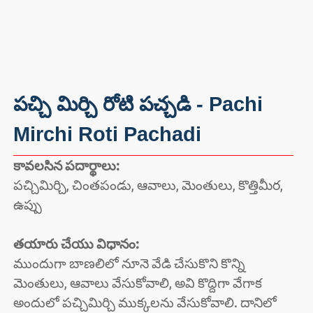
పచ్చి మిర్చి రోటి పచ్చడి - Pachi
Mirchi Roti Pachadi
కావలసిన పదార్థాలు:
పచ్చిమిర్చి, చింతపండు, ఆవాలు, మెంతులు, కొత్తిమీర,
ఉప్పు
తయారు చేయు విధానం:
ముందుగా బాణలిలో నూనె వేడి చేసుకొని కొన్ని
మెంతులు, ఆవాలు వేసుకోవాలి, అవి కొద్దిగా వేగాక
అందులో పచ్చిమిర్చి ముక్కలను వేసుకోవాలి. దానిలో