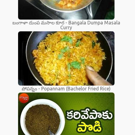
బంగాళా దుంప మసాల కూర - Bangala Dumpa Masala
Curry
పోపన్నం - Popannam (Bachelor Fried Rice)