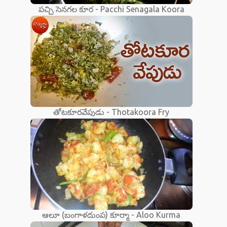
పచ్చి సెనగల కూర - Pacchi Senagala Koora
తోటకూరవేపుడు - Thotakoora Fry
ఆలూ (బంగాళదుంప) కూర్మా - Aloo Kurma