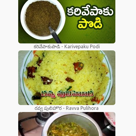
కరివేపాకుపొడి - Karivepaku Podi
రవ్వ పులిహొర - Ravva Pulihora